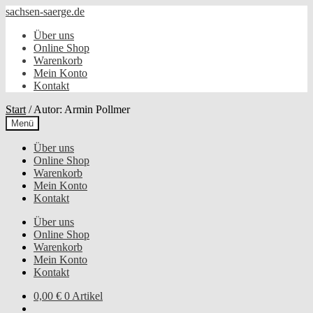
Zur
Zum
sachsen-saerge.de
Navigation
Inhalt
Über uns
springen
springen
Online Shop
Warenkorb
Mein Konto
Kontakt
Start
/
Autor: Armin Pollmer
Menü
Über uns
Online Shop
Warenkorb
Mein Konto
Kontakt
Über uns
Online Shop
Warenkorb
Mein Konto
Kontakt
0,00
€
0 Artikel