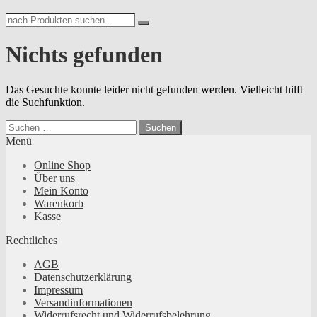
nach
Search
Produkten
suchen...
Nichts gefunden
Das Gesuchte konnte leider nicht gefunden werden. Vielleicht hilft
die Suchfunktion.
Suchen
nach:
Menü
Online Shop
Über uns
Mein Konto
Warenkorb
Kasse
Rechtliches
AGB
Datenschutzerklärung
Impressum
Versandinformationen
Widerrufsrecht und Widerrufsbelehrung