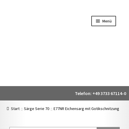
Zur
Zum
Navigation
Inhalt
Menü
springen
springen
Über uns
Online Shop
Warenkorb
Mein Konto
Start
Särge Serie 70
E77NR Eichensarg mit Gotikschnitzung
Kontakt